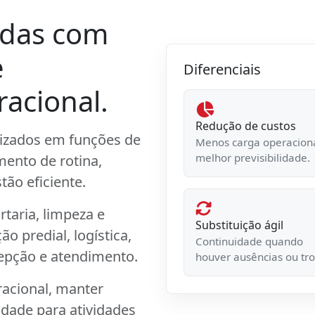
adas com
e
Diferenciais
acional.
Redução de custos
lizados em funções de
Menos carga operaciona
melhor previsibilidade.
ento de rotina,
tão eficiente.
taria, limpeza e
Substituição ágil
 predial, logística,
Continuidade quando
cepção e atendimento.
houver ausências ou tro
racional, manter
idade para atividades