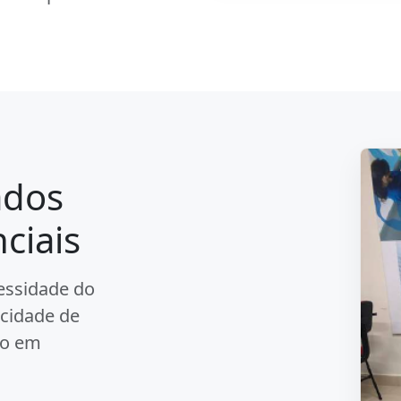
ados
ciais
essidade do
acidade de
ão em