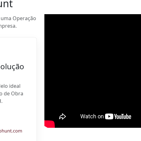
unt
r uma Operação
mpresa.
solução
elo ideal
ão de Obra
.
pohunt.com